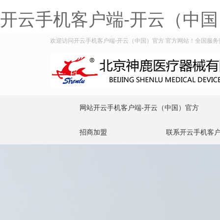
开云手机客户端-开云（中
欢迎访问开云手机客户端-开云（中国）官方 官方网站！全国服务热线：4
网站开云手机客户端-开云（中国）官方
招商加盟
联系开云手机客户