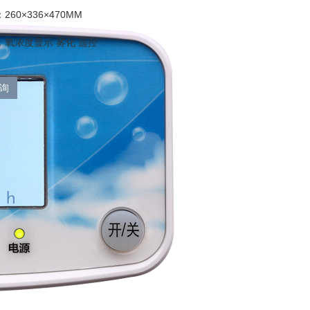
60×336×470MM
：氧浓度显示 雾化 遥控
询